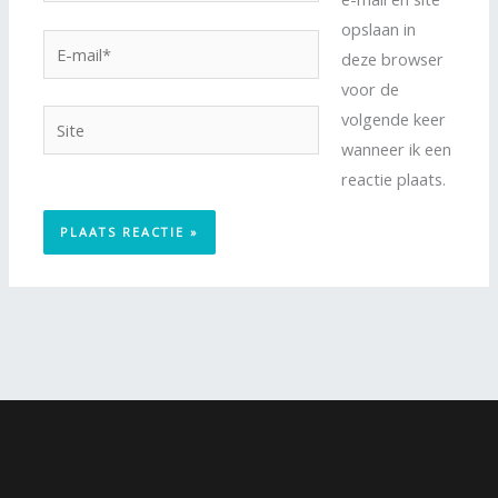
opslaan in
E-
deze browser
mail*
voor de
volgende keer
Site
wanneer ik een
reactie plaats.