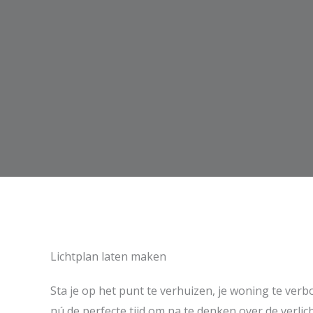
Lichtplan laten maken
Sta je op het punt te verhuizen, je woning te ver
nú de perfecte tijd om na te denken over de verlich