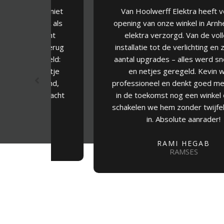
 ze niet
Van Hoolwerff Elektra heeft voor de
ook als
opening van onze winkel in Arnhem al het
 echt
elektra verzorgd. Van de volledige
je terug
installatie tot de verlichting en zelfs een
eregeld:
aantal upgrades – alles werd snel, eerlijk
 beetje
en netjes geregeld. Kevin werkt
enkend,
professioneel en denkt goed mee. Als we
verwacht
in de toekomst nog een winkel openen,
schakelen we hem zonder twijfel opnieuw
in. Absolute aanrader!
ENS
RAMI HEGAB
RAMSES