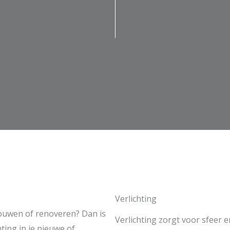
Verlichting
bouwen of renoveren? Dan is
Verlichting zorgt voor sfeer e
ting in je nieuwe of