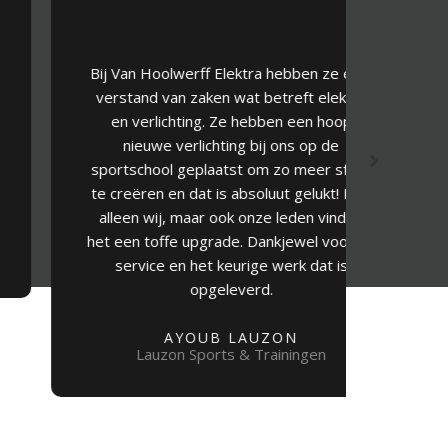
Bij Van Hoolwerff Elektra hebben ze echt
verstand van zaken wat betreft elektra
en verlichting. Ze hebben een hoop
Bij Van
nieuwe verlichting bij ons op de
alleen
sportschool geplaatst om zo meer sfeer
mens
te creëren en dat is absoluut gelukt! Niet
begrijp
alleen wij, maar ook onze leden vinden
in elk 
het een toffe upgrade. Dankjewel voor de
elektr
service en het keurige werk dat is
extra.
opgeleverd.
altijd 
AYOUB LAUZON
Lauzon Sports & Trainingen
TI