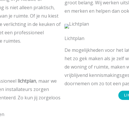
groot belang. Wij werken uit
 is niet alleen praktisch,
en merken en helpen dan ook g
van je ruimte. Of je nu kiest
e verlichting in de keuken of
met een professioneel
Lichtplan
je ruimtes.
De mogelijkheden voor het lat
het zo gek maken als je zelf w
de woning of ruimte, maken w
vrijblijvend kennismakingsge
essioneel
lichtplan
, maar we
doornemen om zo tot een pas
en installateurs zorgen
L
nteerd. Zo kun jij zorgeloos