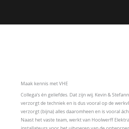
Maak kennis met VHE
Collega’s én geliefdes. Dat zijn wij. Kevin & Stefan
verzorgt de techniek en is dus vooral op de werkvl
verzorgt (bijna) alles daaromheen en is vooral ác
Naast het vaste team, werkt van Hoolwerff Elektra
installateurs voor het uitvoeren van de ontworpen