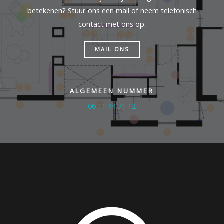
betekenen? Stuur ons een mail of neem telefonisch
contact met ons op.
MAIL ONS
ALGEMEEN NUMMER
06 11 44 71 12