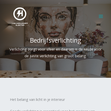
Ga
naar
de
inhoud
Bedrijfsverlichting
Verlichting zorgt voor sfeer en daarom is de keuze voor
de juiste verlichting van groot belang.
Het belang van licht in je interieur
Goede verlichting is essentieel voor het creëren van